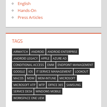
English
Hands-On
Press Articles
TAGS
AIRWATCH
ANDROID
ANDROID ENTERPRISE
ANDROID LEGACY
APPLE
AZURE AD
CONDITIONAL ACCESS
EMM
ENDPOINT MANAGEMENT
GOOGLE
IOS
IT SERVICE MANAGEMENT
LOOKOUT
MACOS
MDM
MEM-INTUNE
MICROSOFT
MICROSOFT ATP
MTP
OFFICE 365
SAMSUNG
SERVICE DESK
WINDOWS MOBILE
WORKSPACE ONE UEM